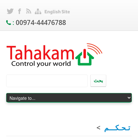
:
00974-44476788
بحث
تـحـكـــم
>