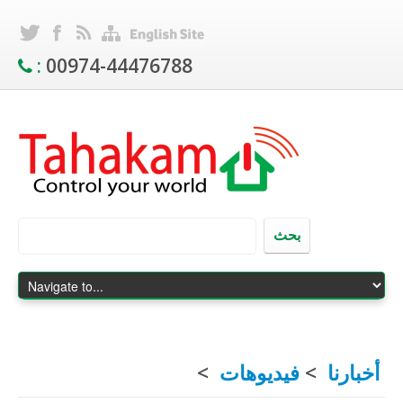
:
00974-44476788
بحث
أخبارنا
>
فيديوهات
>